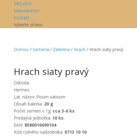
Môj účet
Maloobchod
Kontakt
Vyberte stranu
Domov
/
Semená
/
Zelenina
/
Hrach
/ Hrach siaty pravý
Hrach siaty pravý
Odroda:
Hermes
Lat. názov: Pisum sativum
Obsah balenia:
20 g
Počet semien v 1g:
cca 3-6 ks
Predajná jednotka:
10 ks
EAN:
8586016690104
Kód colného sadzobníka:
0713 10 10