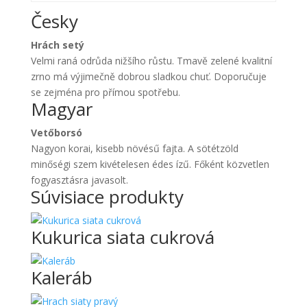
Česky
Hrách setý
Velmi raná odrůda nižšího růstu. Tmavě zelené kvalitní
zrno má výjimečně dobrou sladkou chuť. Doporučuje
se zejména pro přímou spotřebu.
Magyar
Vetőborsó
Nagyon korai, kisebb növésű fajta. A sötétzöld
minőségi szem kivételesen édes ízű. Főként közvetlen
fogyasztásra javasolt.
Súvisiace produkty
Kukurica siata cukrová
Kaleráb