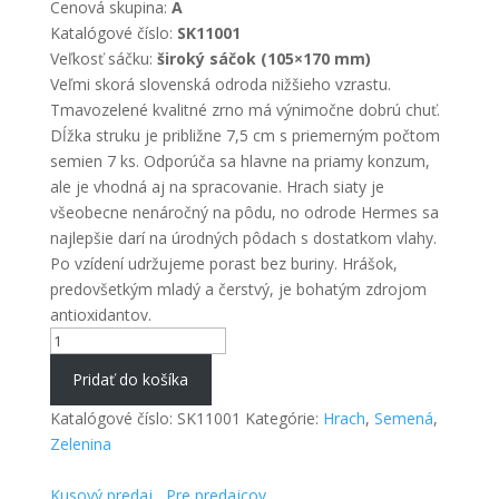
Cenová skupina:
A
Katalógové číslo:
SK11001
Veľkosť sáčku:
široký sáčok (105×170 mm)
Veľmi skorá slovenská odroda nižšieho vzrastu.
Tmavozelené kvalitné zrno má výnimočne dobrú chuť.
Dĺžka struku je približne 7,5 cm s priemerným počtom
semien 7 ks. Odporúča sa hlavne na priamy konzum,
ale je vhodná aj na spracovanie. Hrach siaty je
všeobecne nenáročný na pôdu, no odrode Hermes sa
najlepšie darí na úrodných pôdach s dostatkom vlahy.
Po vzídení udržujeme porast bez buriny. Hrášok,
predovšetkým mladý a čerstvý, je bohatým zdrojom
antioxidantov.
množstvo
Hrach
Pridať do košíka
siaty
pravý
Katalógové číslo:
SK11001
Kategórie:
Hrach
,
Semená
,
Zelenina
Kusový predaj
Pre predajcov