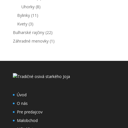
Uhorky
(8)
Bylinky
(11)
Kvety
(3)
Bulharské rajčiny
(22)
Záhradné menovky
(1)
Úvod
O nás
Pre predajcov
Malobchod