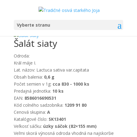
Domov
/
Semená
/
Zelenina
/
Šalát
/ Šalát siaty
Vyberte stranu
Šalát siaty
Odroda:
Král máje I.
Lat. názov: Lactuca sativa var.capitata
Obsah balenia:
0,6 g
Počet semien v 1g:
cca 830 - 1000 ks
Predajná jednotka:
10 ks
EAN:
8586016690531
Kód colného sadzobníka:
1209 91 80
Cenová skupina:
A
Katalógové číslo:
SK13401
Veľkosť sáčku:
úzky sáčok (82×155 mm)
Veľmi skorá výnosná odroda vhodná na najskoršie