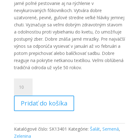
jarné poľné pestovanie aj na rýchlenie v
nevykurovaných fóliovníkoch. Vytvára dobre
uzatvorené, pevné, guľové stredne veľké hlávky jemnej
chuti. Vyznačuje sa veľmi dobrým zdravotným stavom
a odolnosťou proti vybiehaniu do kvetu, čo umožňuje
postupný zber. Dobre znáša jarné mrazíky. Pre najväčší
výnos sa odporúča vysievať v januári až vo februári a
potom prepichovať alebo balíčkovať sadbu. Dobre
reaguje na pokrytie netkanou textíliou. Veľmi obľúbená
tradičná odroda už vyše 50 rokov.
množstvo
Šalát
siaty
Pridať do košíka
Katalógové číslo:
SK13401
Kategórie:
Šalát
,
Semená
,
Zelenina