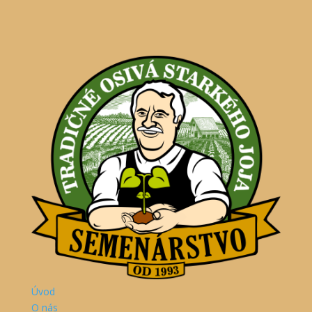
Úvod
O nás