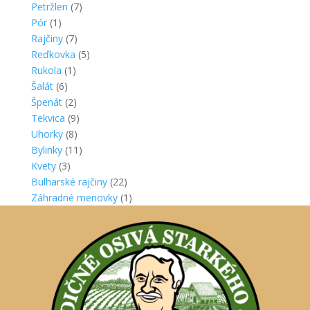
Petržlen
(7)
Pór
(1)
Rajčiny
(7)
Reďkovka
(5)
Rukola
(1)
Šalát
(6)
Špenát
(2)
Tekvica
(9)
Uhorky
(8)
Bylinky
(11)
Kvety
(3)
Bulharské rajčiny
(22)
Záhradné menovky
(1)