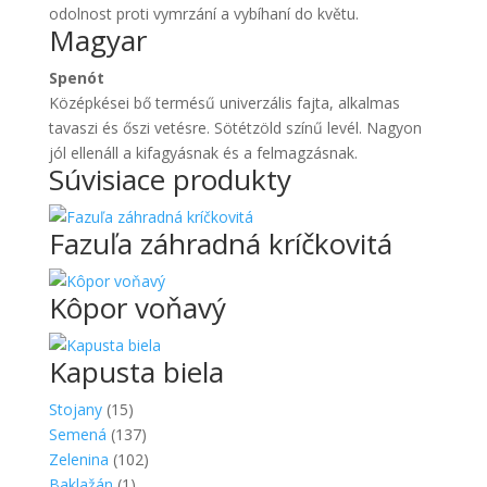
odolnost proti vymrzání a vybíhaní do květu.
Magyar
Spenót
Középkései bő termésű univerzális fajta, alkalmas
tavaszi és őszi vetésre. Sötétzöld színű levél. Nagyon
jól ellenáll a kifagyásnak és a felmagzásnak.
Súvisiace produkty
Fazuľa záhradná kríčkovitá
Kôpor voňavý
Kapusta biela
Stojany
(15)
Semená
(137)
Zelenina
(102)
Baklažán
(1)