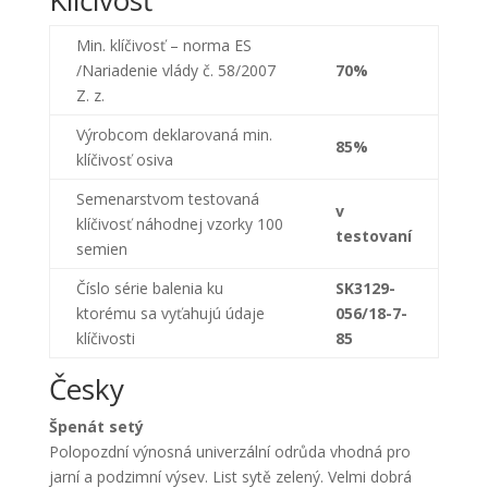
Klíčivosť
Min. klíčivosť – norma ES
/Nariadenie vlády č. 58/2007
70%
Z. z.
Výrobcom deklarovaná min.
85%
klíčivosť osiva
Semenarstvom testovaná
v
klíčivosť náhodnej vzorky 100
testovaní
semien
Číslo
série
balenia ku
SK3129-
ktorému sa vyťahujú údaje
056/18-7-
klíčivosti
85
Česky
Špenát setý
Polopozdní výnosná univerzální odrůda vhodná pro
jarní a podzimní výsev. List sytě zelený. Velmi dobrá