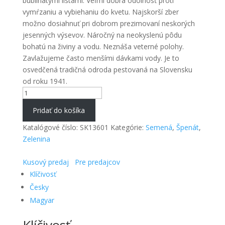
bublinatými listami. Veľmi dobrá odolnosť proti
vymŕzaniu a vybiehaniu do kvetu. Najskorší zber
možno dosiahnuť pri dobrom prezimovaní neskorých
jesenných výsevov. Náročný na neokyslenú pôdu
bohatú na živiny a vodu. Neznáša veterné polohy.
Zavlažujeme často menšími dávkami vody. Je to
osvedčená tradičná odroda pestovaná na Slovensku
od roku 1941.
množstvo
Špenát
Pridať do košíka
siaty
Katalógové číslo:
SK13601
Kategórie:
Semená
,
Špenát
,
Zelenina
Kusový predaj
Pre predajcov
Klíčivosť
Česky
Magyar