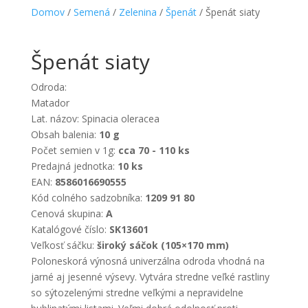
Domov
/
Semená
/
Zelenina
/
Špenát
/ Špenát siaty
Špenát siaty
Odroda:
Matador
Lat. názov: Spinacia oleracea
Obsah balenia:
10 g
Počet semien v 1g:
cca 70 - 110 ks
Predajná jednotka:
10 ks
EAN:
8586016690555
Kód colného sadzobníka:
1209 91 80
Cenová skupina:
A
Katalógové číslo:
SK13601
Veľkosť sáčku:
široký sáčok (105×170 mm)
Poloneskorá výnosná univerzálna odroda vhodná na
jarné aj jesenné výsevy. Vytvára stredne veľké rastliny
so sýtozelenými stredne veľkými a nepravidelne