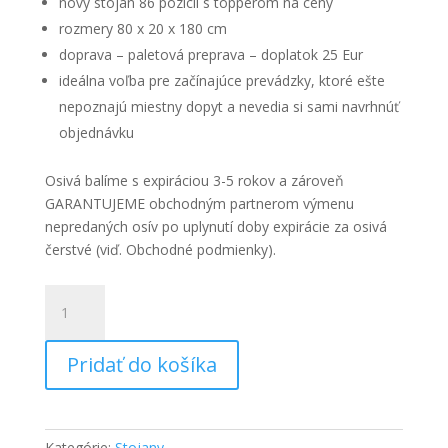
nový stojan 86 pozícií s topperom na ceny
rozmery 80 x 20 x 180 cm
doprava – paletová preprava – doplatok 25 Eur
ideálna voľba pre začínajúce prevádzky, ktoré ešte
nepoznajú miestny dopyt a nevedia si sami navrhnúť
objednávku
Osivá balíme s expiráciou 3-5 rokov a zároveň
GARANTUJEME obchodným partnerom výmenu
nepredaných osív po uplynutí doby expirácie za osivá
čerstvé (viď. Obchodné podmienky).
množstvo
Stojan
XL
Pridať do košíka
s
osivami
Kategórie:
Stojany