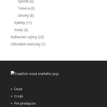
Špenát
(2)
Tekvica
(9)
Uhorky
(8)
Bylinky
(11)
Kvety
(3)
Bulharské rajčiny
(22)
Záhradné menovky
(1)
Úvod
O nás
Pre predajcov