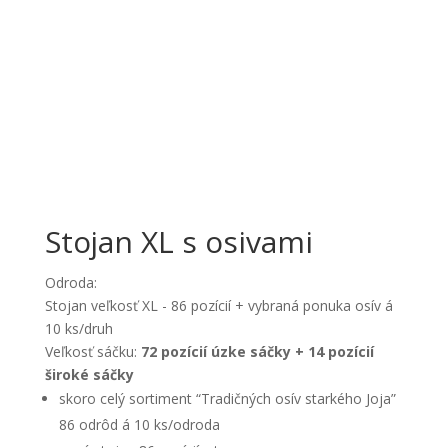
Stojan XL s osivami
Odroda:
Stojan veľkosť XL - 86 pozícií + vybraná ponuka osív á
10 ks/druh
Veľkosť sáčku:
72 pozícií úzke sáčky + 14 pozícií
široké sáčky
skoro celý sortiment “Tradičných osív starkého Joja”
86 odrôd á 10 ks/odroda