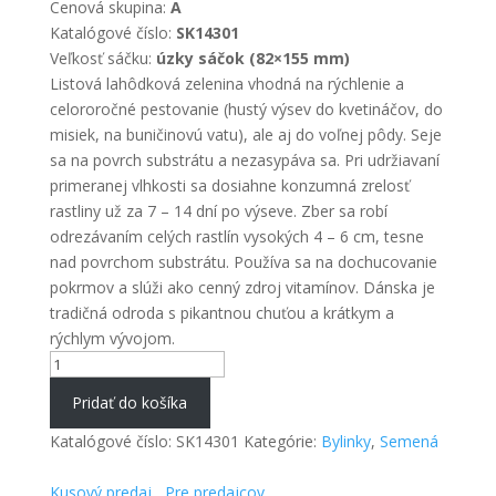
Cenová skupina:
A
Katalógové číslo:
SK14301
Veľkosť sáčku:
úzky sáčok (82×155 mm)
Listová lahôdková zelenina vhodná na rýchlenie a
celororočné pestovanie (hustý výsev do kvetináčov, do
misiek, na buničinovú vatu), ale aj do voľnej pôdy. Seje
sa na povrch substrátu a nezasypáva sa. Pri udržiavaní
primeranej vlhkosti sa dosiahne konzumná zrelosť
rastliny už za 7 – 14 dní po výseve. Zber sa robí
odrezávaním celých rastlín vysokých 4 – 6 cm, tesne
nad povrchom substrátu. Používa sa na dochucovanie
pokrmov a slúži ako cenný zdroj vitamínov. Dánska je
tradičná odroda s pikantnou chuťou a krátkym a
rýchlym vývojom.
množstvo
Žerucha
Pridať do košíka
siata
Katalógové číslo:
SK14301
Kategórie:
Bylinky
,
Semená
Kusový predaj
Pre predajcov