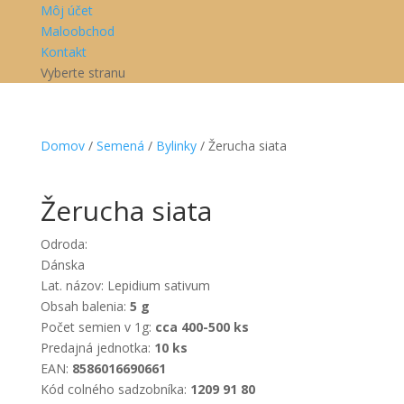
Môj účet
Maloobchod
Kontakt
Vyberte stranu
Domov
/
Semená
/
Bylinky
/ Žerucha siata
Žerucha siata
Odroda:
Dánska
Lat. názov: Lepidium sativum
Obsah balenia:
5 g
Počet semien v 1g:
cca 400-500 ks
Predajná jednotka:
10 ks
EAN:
8586016690661
Kód colného sadzobníka:
1209 91 80