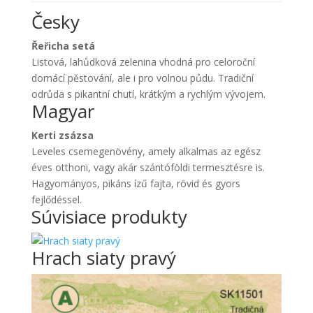
Česky
Řeřicha setá
Listová, lahůdková zelenina vhodná pro celoroční
domácí pěstování, ale i pro volnou půdu. Tradiční
odrůda s pikantní chutí, krátkým a rychlým vývojem.
Magyar
Kerti zsázsa
Leveles csemegenövény, amely alkalmas az egész
éves otthoni, vagy akár szántóföldi termesztésre is.
Hagyományos, pikáns ízű fajta, rövid és gyors
fejlődéssel.
Súvisiace produkty
Hrach siaty pravý