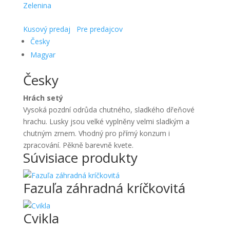
Zelenina
Kusový predaj
Pre predajcov
Česky
Magyar
Česky
Hrách setý
Vysoká pozdní odrůda chutného, ​​sladkého dřeňové
hrachu. Lusky jsou velké vyplněny velmi sladkým a
chutným zrnem. Vhodný pro přímý konzum i
zpracování. Pěkně barevně kvete.
Súvisiace produkty
Fazuľa záhradná kríčkovitá
Cvikla