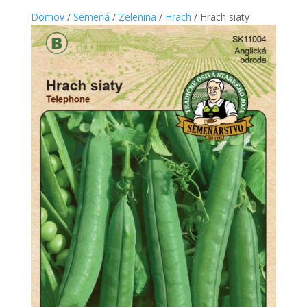
Domov
/
Semená
/
Zelenina
/
Hrach
/ Hrach siaty