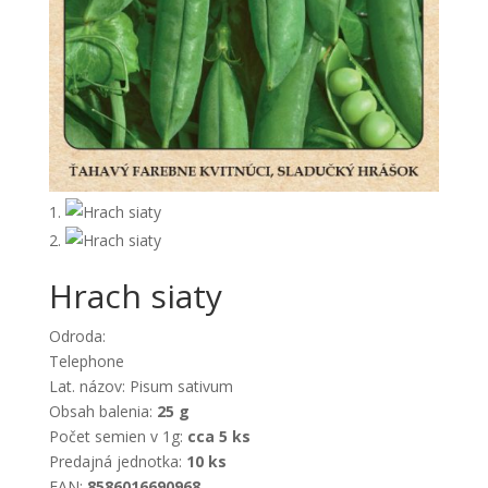
Hrach siaty
Odroda:
Telephone
Lat. názov: Pisum sativum
Obsah balenia:
25 g
Počet semien v 1g:
cca 5 ks
Predajná jednotka:
10 ks
EAN:
8586016690968