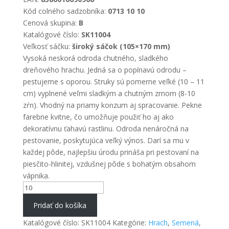
Kód colného sadzobníka:
0713 10 10
Cenová skupina:
B
Katalógové číslo:
SK11004
Veľkosť sáčku:
široký sáčok (105×170 mm)
Vysoká neskorá odroda chutného, sladkého
dreňového hrachu. Jedná sa o popínavú odrodu –
pestujeme s oporou. Struky sú pomerne veľké (10 – 11
cm) vyplnené veľmi sladkým a chutným zrnom (8-10
zŕn). Vhodný na priamy konzum aj spracovanie. Pekne
farebne kvitne, čo umožňuje použiť ho aj ako
dekoratívnu ťahavú rastlinu. Odroda nenáročná na
pestovanie, poskytujúca veľký výnos. Darí sa mu v
každej pôde, najlepšiu úrodu prináša pri pestovaní na
piesčito-hlinitej, vzdušnej pôde s bohatým obsahom
vápnika.
množstvo
Hrach
Pridať do košíka
siaty
Katalógové číslo:
SK11004
Kategórie:
Hrach
,
Semená
,