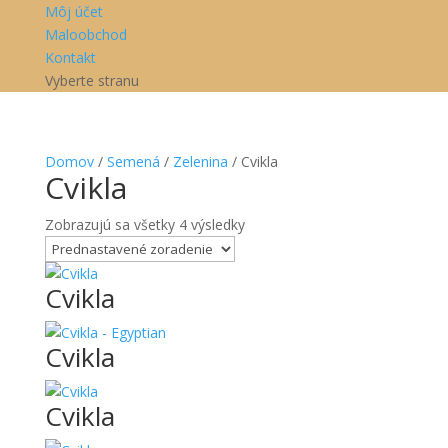
Môj účet
Maloobchod
Kontakt
Vyberte stranu
Domov
/
Semená
/
Zelenina
/ Cvikla
Cvikla
Zobrazujú sa všetky 4 výsledky
Cvikla
Cvikla
Cvikla