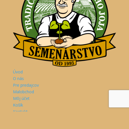
Úvod
O nás
Pre predajcov
Malobchod
Môj účet
Košík
Kontakt
Semenárstvo, s.r.o.
Vihorlatská 12