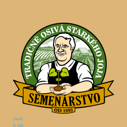
Úvod
O nás