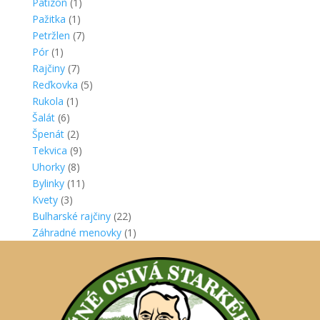
Patizon
(1)
Pažitka
(1)
Petržlen
(7)
Pór
(1)
Rajčiny
(7)
Reďkovka
(5)
Rukola
(1)
Šalát
(6)
Špenát
(2)
Tekvica
(9)
Uhorky
(8)
Bylinky
(11)
Kvety
(3)
Bulharské rajčiny
(22)
Záhradné menovky
(1)